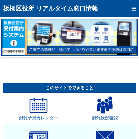
トップページへ
板橋区役所 リアルタイム窓口情報
混雑予想カレンダー
リアルタイム混雑状況
リアルタイム受付番号状況
メール通知登録
お問い合わせ
モバイルサイト
このサイトでできること
アクセス
区役所フロアマップ
混雑予想カレンダー
混雑状況確認