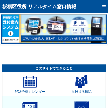
トップページへ
板橋区役所 リアルタイム窓口情報
混雑予想カレンダー
リアルタイム混雑状況
リアルタイム受付番号状況
メール通知登録
お問い合わせ
モバイルサイト
このサイトでできること
アクセス
区役所フロアマップ
混雑予想カレンダー
混雑状況確認