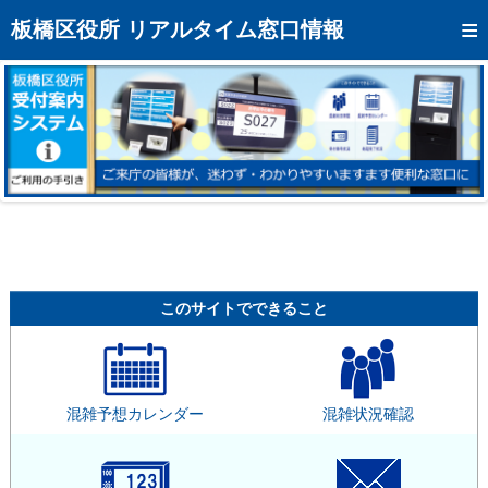
トップページへ
板橋区役所 リアルタイム窓口情報
混雑予想カレンダー
リアルタイム混雑状況
リアルタイム受付番号状況
メール通知登録
お問い合わせ
モバイルサイト
このサイトでできること
アクセス
区役所フロアマップ
混雑予想カレンダー
混雑状況確認