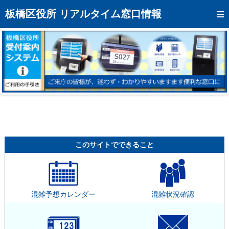
トップページへ
板橋区役所 リアルタイム窓口情報
混雑予想カレンダー
リアルタイム混雑状況
リアルタイム受付番号状況
メール通知登録
お問い合わせ
モバイルサイト
このサイトでできること
アクセス
区役所フロアマップ
混雑予想カレンダー
混雑状況確認