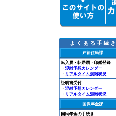
よ く あ る 手 続 き
戸籍住民課
転入届・転居届・印鑑登録
・
混雑予想カレンダー
・
リアルタイム混雑状況
証明書受付
・
混雑予想カレンダー
・
リアルタイム混雑状況
国保年金課
国民年金の手続き