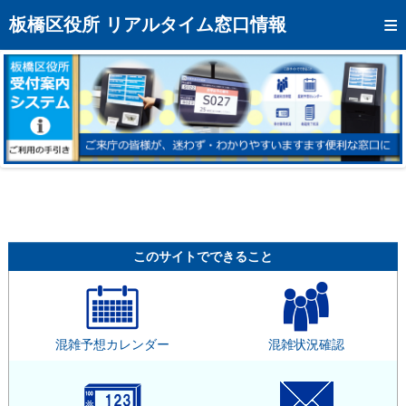
トップページへ
板橋区役所 リアルタイム窓口情報
混雑予想カレンダー
リアルタイム混雑状況
リアルタイム受付番号状況
メール通知登録
お問い合わせ
モバイルサイト
このサイトでできること
アクセス
区役所フロアマップ
混雑予想カレンダー
混雑状況確認