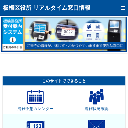
トップページへ
板橋区役所 リアルタイム窓口情報
混雑予想カレンダー
リアルタイム混雑状況
リアルタイム受付番号状況
メール通知登録
お問い合わせ
モバイルサイト
このサイトでできること
アクセス
区役所フロアマップ
混雑予想カレンダー
混雑状況確認