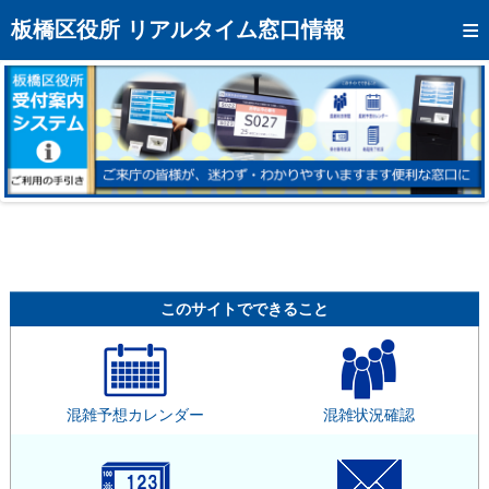
トップページへ
板橋区役所 リアルタイム窓口情報
混雑予想カレンダー
リアルタイム混雑状況
リアルタイム受付番号状況
メール通知登録
お問い合わせ
モバイルサイト
このサイトでできること
アクセス
区役所フロアマップ
混雑予想カレンダー
混雑状況確認