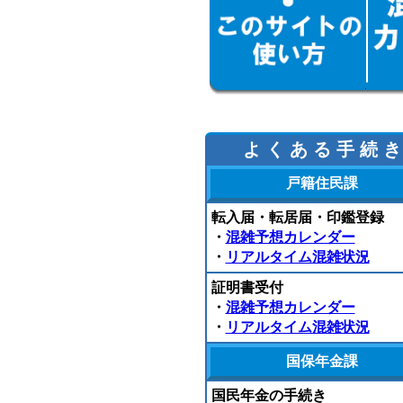
よ く あ る 手 続 き
戸籍住民課
転入届・転居届・印鑑登録
・
混雑予想カレンダー
・
リアルタイム混雑状況
証明書受付
・
混雑予想カレンダー
・
リアルタイム混雑状況
国保年金課
国民年金の手続き