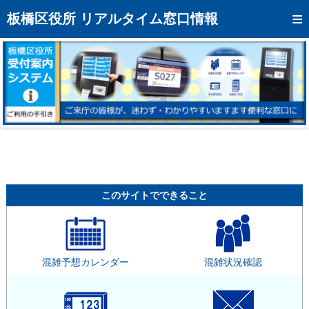
トップページへ
板橋区役所 リアルタイム窓口情報
混雑予想カレンダー
リアルタイム混雑状況
リアルタイム受付番号状況
メール通知登録
お問い合わせ
モバイルサイト
このサイトでできること
アクセス
区役所フロアマップ
混雑予想カレンダー
混雑状況確認