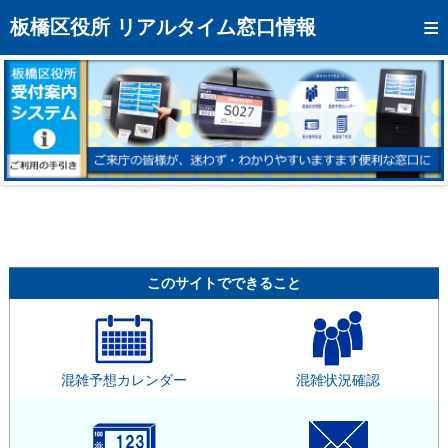
トップページへ
板橋区役所 リアルタイム窓口情報
混雑予想カレンダー
リアルタイム混雑状況
リアルタイム受付番号状況
メール通知登録
お問い合わせ
モバイルサイト
このサイトでできること
アクセス
区役所フロアマップ
混雑予想カレンダー
混雑状況確認