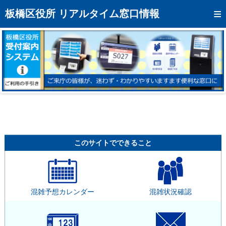
トップページへ
板橋区役所 リアルタイム窓口情報
混雑予想カレンダー
リアルタイム混雑状況
リアルタイム受付番号状況
メール通知登録
お問い合わせ
モバイルサイト
このサイトでできること
アクセス
区役所フロアマップ
混雑予想カレンダー
混雑状況確認