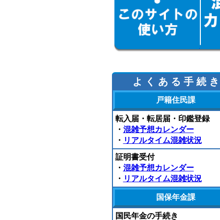
よ く あ る 手 続 き
戸籍住民課
転入届・転居届・印鑑登録
・
混雑予想カレンダー
・
リアルタイム混雑状況
証明書受付
・
混雑予想カレンダー
・
リアルタイム混雑状況
国保年金課
国民年金の手続き