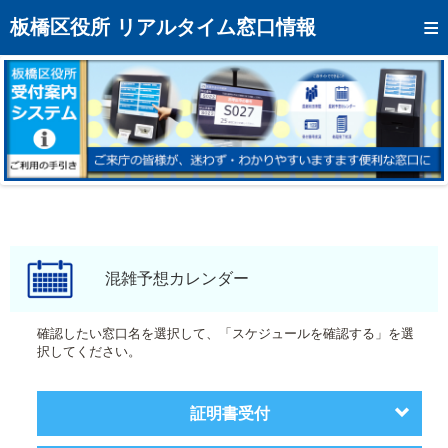
トップページへ
板橋区役所 リアルタイム窓口情報
混雑予想カレンダー
リアルタイム混雑状況
リアルタイム受付番号状況
メール通知登録
お問い合わせ
モバイルサイト
混雑予想カレンダー
アクセス
確認したい窓口名を選択して、「スケジュールを確認する」を選
択してください。
区役所フロアマップ
証明書受付