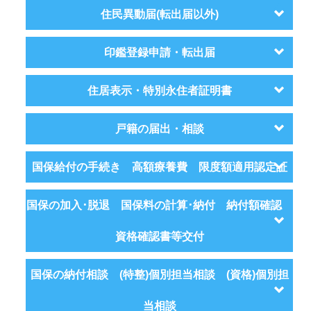
住民異動届(転出届以外)
印鑑登録申請・転出届
住居表示・特別永住者証明書
戸籍の届出・相談
国保給付の手続き 高額療養費 限度額適用認定証
国保の加入･脱退 国保料の計算･納付 納付額確認
資格確認書等交付
国保の納付相談 (特整)個別担当相談 (資格)個別担
当相談