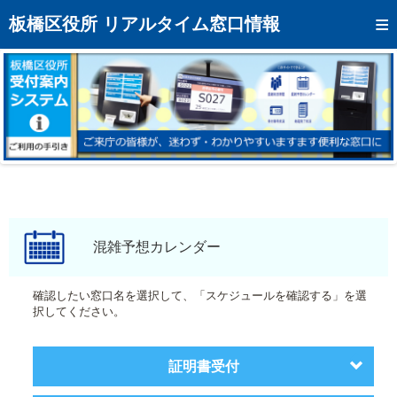
トップページへ
板橋区役所 リアルタイム窓口情報
混雑予想カレンダー
リアルタイム混雑状況
リアルタイム受付番号状況
メール通知登録
お問い合わせ
モバイルサイト
混雑予想カレンダー
アクセス
確認したい窓口名を選択して、「スケジュールを確認する」を選
択してください。
区役所フロアマップ
証明書受付