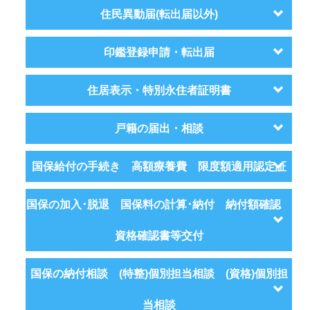
住民異動届(転出届以外)
印鑑登録申請・転出届
住居表示・特別永住者証明書
戸籍の届出・相談
国保給付の手続き 高額療養費 限度額適用認定証
国保の加入･脱退 国保料の計算･納付 納付額確認
資格確認書等交付
国保の納付相談 (特整)個別担当相談 (資格)個別担
当相談