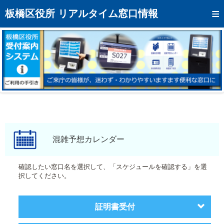
トップページへ
板橋区役所 リアルタイム窓口情報
混雑予想カレンダー
リアルタイム混雑状況
リアルタイム受付番号状況
メール通知登録
お問い合わせ
モバイルサイト
混雑予想カレンダー
アクセス
確認したい窓口名を選択して、「スケジュールを確認する」を選
択してください。
区役所フロアマップ
証明書受付