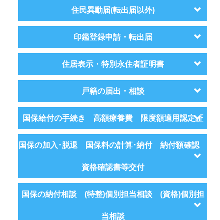
住民異動届(転出届以外)
印鑑登録申請・転出届
住居表示・特別永住者証明書
戸籍の届出・相談
国保給付の手続き 高額療養費 限度額適用認定証
国保の加入･脱退 国保料の計算･納付 納付額確認
資格確認書等交付
国保の納付相談 (特整)個別担当相談 (資格)個別担
当相談