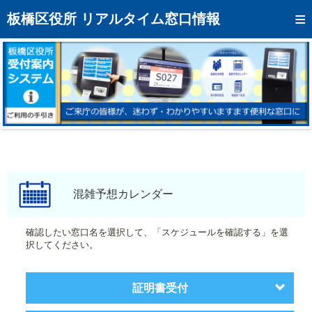
トップページへ
板橋区役所 リアルタイム窓口情報
混雑予想カレンダー
リアルタイム混雑状況
リアルタイム受付番号状況
メール通知登録
お問い合わせ
モバイルサイト
混雑予想カレンダー
アクセス
確認したい窓口名を選択して、「スケジュールを確認する」を選
択してください。
区役所フロアマップ
証明書受付