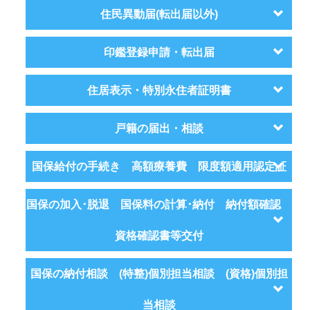
住民異動届(転出届以外)
印鑑登録申請・転出届
住居表示・特別永住者証明書
戸籍の届出・相談
国保給付の手続き 高額療養費 限度額適用認定証
国保の加入･脱退 国保料の計算･納付 納付額確認
資格確認書等交付
国保の納付相談 (特整)個別担当相談 (資格)個別担
当相談