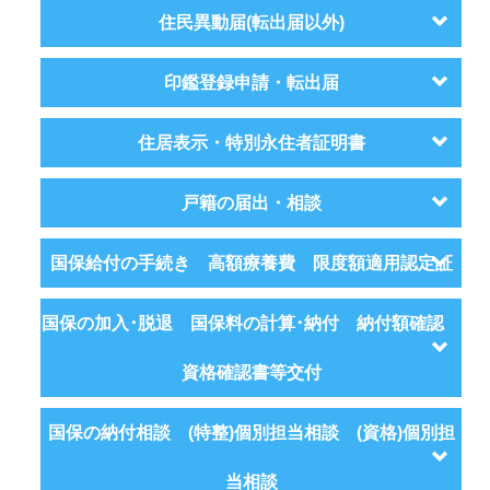
住民異動届(転出届以外)
印鑑登録申請・転出届
住居表示・特別永住者証明書
戸籍の届出・相談
国保給付の手続き 高額療養費 限度額適用認定証
国保の加入･脱退 国保料の計算･納付 納付額確認
資格確認書等交付
国保の納付相談 (特整)個別担当相談 (資格)個別担
当相談