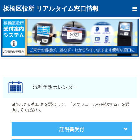
トップページへ
板橋区役所 リアルタイム窓口情報
混雑予想カレンダー
リアルタイム混雑状況
リアルタイム受付番号状況
メール通知登録
お問い合わせ
モバイルサイト
混雑予想カレンダー
アクセス
確認したい窓口名を選択して、「スケジュールを確認する」を選
択してください。
区役所フロアマップ
証明書受付