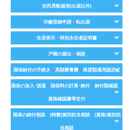
住民異動届(転出届以外)
印鑑登録申請・転出届
住居表示・特別永住者証明書
戸籍の届出・相談
国保給付の手続き 高額療養費 限度額適用認定証
国保の加入･脱退 国保料の計算･納付 納付額確認
資格確認書等交付
国保の納付相談 (特整)個別担当相談 (資格)個別担
当相談