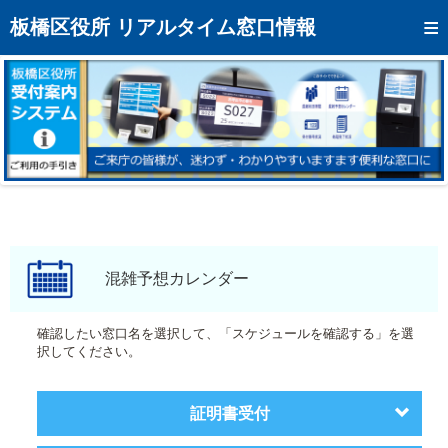
トップページへ
板橋区役所 リアルタイム窓口情報
混雑予想カレンダー
リアルタイム混雑状況
リアルタイム受付番号状況
メール通知登録
お問い合わせ
モバイルサイト
混雑予想カレンダー
アクセス
確認したい窓口名を選択して、「スケジュールを確認する」を選
択してください。
区役所フロアマップ
証明書受付