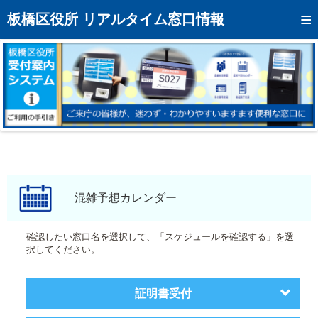
トップページへ
板橋区役所 リアルタイム窓口情報
混雑予想カレンダー
リアルタイム混雑状況
リアルタイム受付番号状況
メール通知登録
お問い合わせ
モバイルサイト
混雑予想カレンダー
アクセス
確認したい窓口名を選択して、「スケジュールを確認する」を選
択してください。
区役所フロアマップ
証明書受付