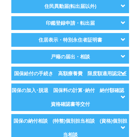
住民異動届(転出届以外)
印鑑登録申請・転出届
住居表示・特別永住者証明書
戸籍の届出・相談
国保給付の手続き 高額療養費 限度額適用認定証
国保の加入･脱退 国保料の計算･納付 納付額確認
資格確認書等交付
国保の納付相談 (特整)個別担当相談 (資格)個別担
当相談