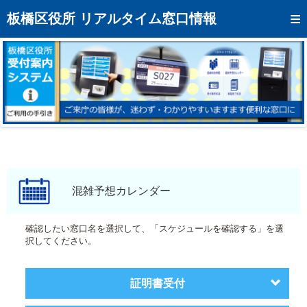
トップページへ
板橋区役所 リアルタイム窓口情報
混雑予想カレンダー
リアルタイム混雑状況
リアルタイム受付番号状況
メール通知登録
お問い合わせ
モバイルサイト
混雑予想カレンダー
アクセス
確認したい窓口名を選択して、「スケジュールを確認する」を選
択してください。
区役所フロアマップ
証明書受付