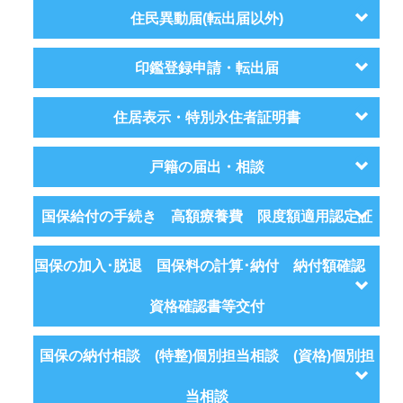
住民異動届(転出届以外)
印鑑登録申請・転出届
住居表示・特別永住者証明書
戸籍の届出・相談
国保給付の手続き 高額療養費 限度額適用認定証
国保の加入･脱退 国保料の計算･納付 納付額確認
資格確認書等交付
国保の納付相談 (特整)個別担当相談 (資格)個別担
当相談