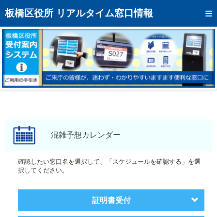
トップページへ
板橋区役所 リアルタイム窓口情報
混雑予想カレンダー
リアルタイム混雑状況
リアルタイム受付番号状況
メール通知登録
お問い合わせ
モバイルサイト
混雑予想カレンダー
アクセス
確認したい窓口名を選択して、「スケジュールを確認する」を選
択してください。
区役所フロアマップ
証明書受付