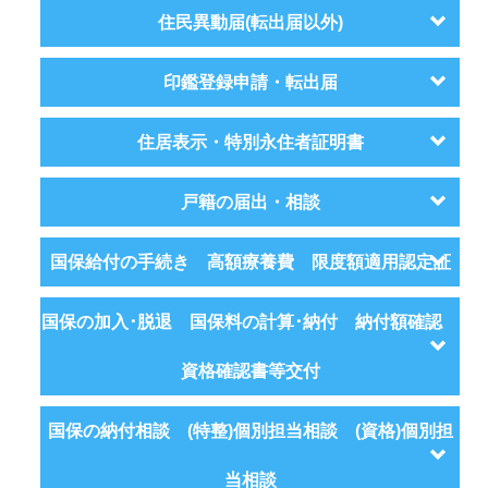
住民異動届(転出届以外)
印鑑登録申請・転出届
住居表示・特別永住者証明書
戸籍の届出・相談
国保給付の手続き 高額療養費 限度額適用認定証
国保の加入･脱退 国保料の計算･納付 納付額確認
資格確認書等交付
国保の納付相談 (特整)個別担当相談 (資格)個別担
当相談