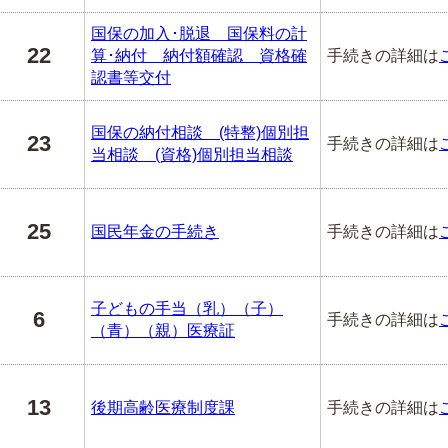
国保の加入･脱退 国保料の計
22
算･納付 納付額確認 資格確
手続きの詳細は
認書等交付
国保の納付相談 (特整)個別担
23
手続きの詳細は
当相談 (資格)個別担当相談
25
国民年金の手続き
手続きの詳細は
子どもの手当（乳）（子）
6
手続きの詳細は
（青）（親）医療証
13
後期高齢医療制度課
手続きの詳細は