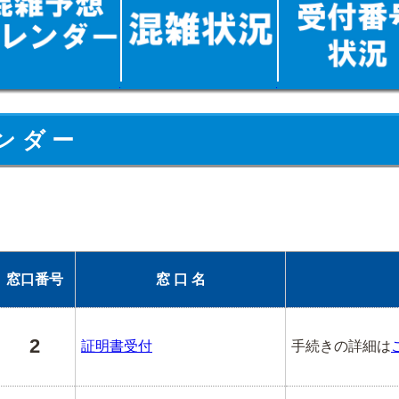
ン ダ ー
窓口番号
窓 口 名
2
証明書受付
手続きの詳細は