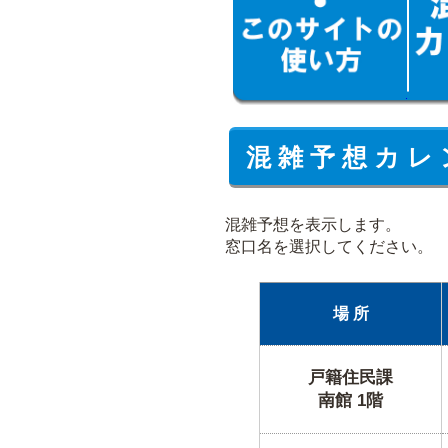
混 雑 予 想 カ レ 
混雑予想を表示します。
窓口名を選択してください。
場 所
戸籍住民課
南館 1階