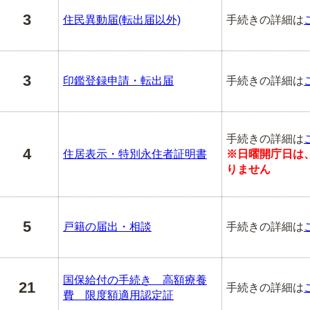
3
住民異動届(転出届以外)
手続きの詳細は
3
印鑑登録申請・転出届
手続きの詳細は
手続きの詳細は
4
住居表示・特別永住者証明書
※日曜開庁日は
りません
5
戸籍の届出・相談
手続きの詳細は
国保給付の手続き 高額療養
21
手続きの詳細は
費 限度額適用認定証