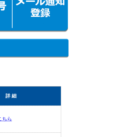
詳 細
こちら