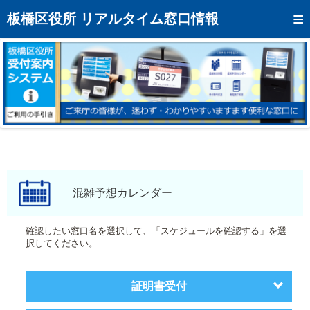
トップページへ
板橋区役所 リアルタイム窓口情報
混雑予想カレンダー
リアルタイム混雑状況
リアルタイム受付番号状況
メール通知登録
お問い合わせ
モバイルサイト
混雑予想カレンダー
アクセス
確認したい窓口名を選択して、「スケジュールを確認する」を選
択してください。
区役所フロアマップ
証明書受付