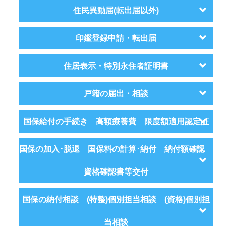
住民異動届(転出届以外)
印鑑登録申請・転出届
住居表示・特別永住者証明書
戸籍の届出・相談
国保給付の手続き 高額療養費 限度額適用認定証
国保の加入･脱退 国保料の計算･納付 納付額確認
資格確認書等交付
国保の納付相談 (特整)個別担当相談 (資格)個別担
当相談