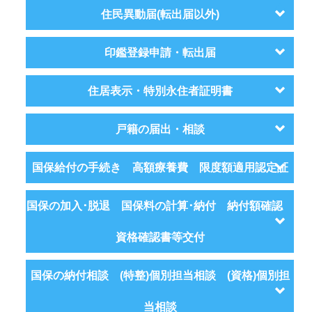
住民異動届(転出届以外)
印鑑登録申請・転出届
住居表示・特別永住者証明書
戸籍の届出・相談
国保給付の手続き 高額療養費 限度額適用認定証
国保の加入･脱退 国保料の計算･納付 納付額確認
資格確認書等交付
国保の納付相談 (特整)個別担当相談 (資格)個別担
当相談