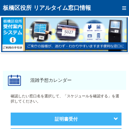
トップページへ
板橋区役所 リアルタイム窓口情報
混雑予想カレンダー
リアルタイム混雑状況
リアルタイム受付番号状況
メール通知登録
お問い合わせ
モバイルサイト
混雑予想カレンダー
アクセス
確認したい窓口名を選択して、「スケジュールを確認する」を選
択してください。
区役所フロアマップ
証明書受付