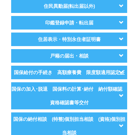
住民異動届(転出届以外)
印鑑登録申請・転出届
住居表示・特別永住者証明書
戸籍の届出・相談
国保給付の手続き 高額療養費 限度額適用認定証
国保の加入･脱退 国保料の計算･納付 納付額確認
資格確認書等交付
国保の納付相談 (特整)個別担当相談 (資格)個別担
当相談