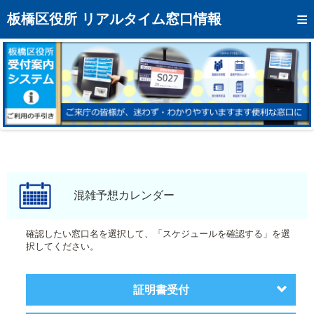
トップページへ
板橋区役所 リアルタイム窓口情報
混雑予想カレンダー
リアルタイム混雑状況
リアルタイム受付番号状況
メール通知登録
お問い合わせ
モバイルサイト
混雑予想カレンダー
アクセス
確認したい窓口名を選択して、「スケジュールを確認する」を選
択してください。
区役所フロアマップ
証明書受付