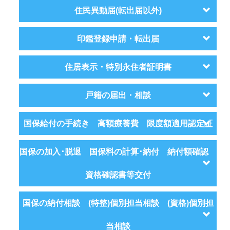
住民異動届(転出届以外)
印鑑登録申請・転出届
住居表示・特別永住者証明書
戸籍の届出・相談
国保給付の手続き 高額療養費 限度額適用認定証
国保の加入･脱退 国保料の計算･納付 納付額確認
資格確認書等交付
国保の納付相談 (特整)個別担当相談 (資格)個別担
当相談