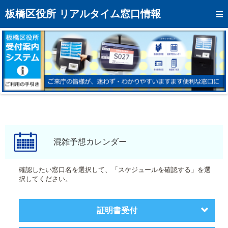
トップページへ
板橋区役所 リアルタイム窓口情報
混雑予想カレンダー
リアルタイム混雑状況
リアルタイム受付番号状況
メール通知登録
お問い合わせ
モバイルサイト
混雑予想カレンダー
アクセス
確認したい窓口名を選択して、「スケジュールを確認する」を選
択してください。
区役所フロアマップ
証明書受付