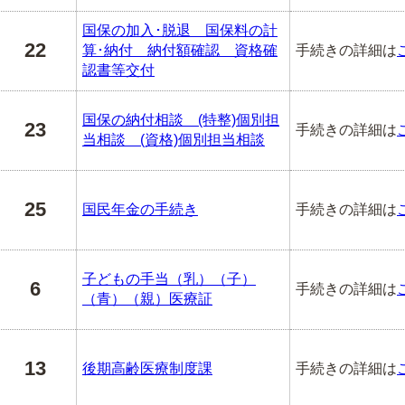
国保の加入･脱退 国保料の計
22
算･納付 納付額確認 資格確
手続きの詳細は
認書等交付
国保の納付相談 (特整)個別担
23
手続きの詳細は
当相談 (資格)個別担当相談
25
国民年金の手続き
手続きの詳細は
子どもの手当（乳）（子）
6
手続きの詳細は
（青）（親）医療証
13
後期高齢医療制度課
手続きの詳細は