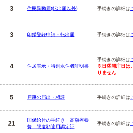
3
住民異動届(転出届以外)
手続きの詳細は
3
印鑑登録申請・転出届
手続きの詳細は
手続きの詳細は
4
住居表示・特別永住者証明書
※日曜開庁日は
りません
5
戸籍の届出・相談
手続きの詳細は
国保給付の手続き 高額療養
21
手続きの詳細は
費 限度額適用認定証