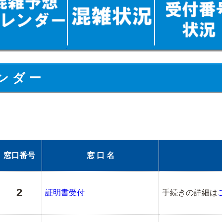
ン ダ ー
窓口番号
窓 口 名
2
証明書受付
手続きの詳細は