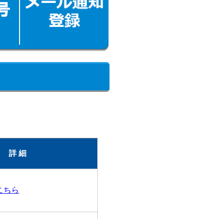
詳 細
こちら