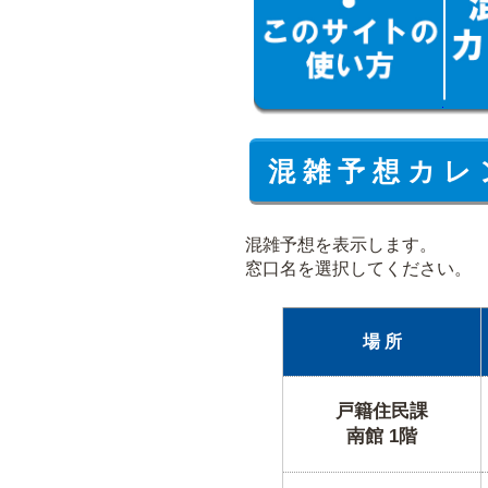
混 雑 予 想 カ レ 
混雑予想を表示します。
窓口名を選択してください。
場 所
戸籍住民課
南館 1階