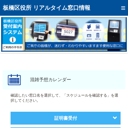
トップページへ
板橋区役所 リアルタイム窓口情報
混雑予想カレンダー
リアルタイム混雑状況
リアルタイム受付番号状況
メール通知登録
お問い合わせ
モバイルサイト
混雑予想カレンダー
アクセス
確認したい窓口名を選択して、「スケジュールを確認する」を選
択してください。
区役所フロアマップ
証明書受付