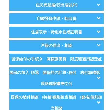
住民異動届(転出届以外)
印鑑登録申請・転出届
住居表示・特別永住者証明書
戸籍の届出・相談
国保給付の手続き 高額療養費 限度額適用認定証
国保の加入･脱退 国保料の計算･納付 納付額確認
資格確認書等交付
国保の納付相談 (特整)個別担当相談 (資格)個別担
当相談