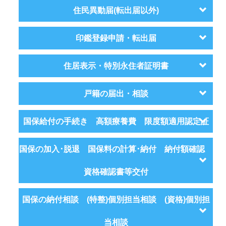
住民異動届(転出届以外)
印鑑登録申請・転出届
住居表示・特別永住者証明書
戸籍の届出・相談
国保給付の手続き 高額療養費 限度額適用認定証
国保の加入･脱退 国保料の計算･納付 納付額確認
資格確認書等交付
国保の納付相談 (特整)個別担当相談 (資格)個別担
当相談