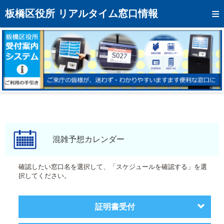
トップページへ
板橋区役所 リアルタイム窓口情報
混雑予想カレンダー
リアルタイム混雑状況
リアルタイム受付番号状況
メール通知登録
お問い合わせ
モバイルサイト
混雑予想カレンダー
アクセス
確認したい窓口名を選択して、「スケジュールを確認する」を選
択してください。
区役所フロアマップ
証明書受付