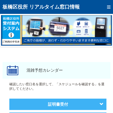
トップページへ
板橋区役所 リアルタイム窓口情報
混雑予想カレンダー
リアルタイム混雑状況
リアルタイム受付番号状況
メール通知登録
お問い合わせ
モバイルサイト
混雑予想カレンダー
アクセス
確認したい窓口名を選択して、「スケジュールを確認する」を選
択してください。
区役所フロアマップ
証明書受付