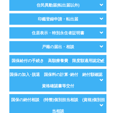
住民異動届(転出届以外)
印鑑登録申請・転出届
住居表示・特別永住者証明書
戸籍の届出・相談
国保給付の手続き 高額療養費 限度額適用認定証
国保の加入･脱退 国保料の計算･納付 納付額確認
資格確認書等交付
国保の納付相談 (特整)個別担当相談 (資格)個別担
当相談