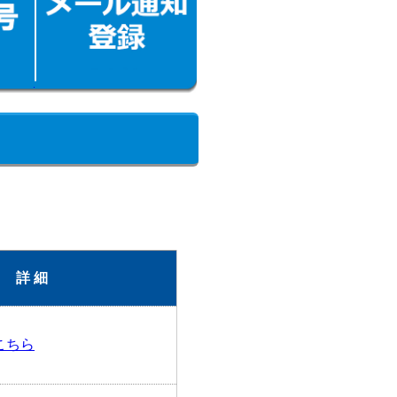
詳 細
こちら