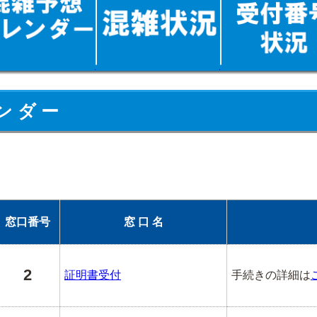
ン ダ ー
窓口番号
窓 口 名
2
証明書受付
手続きの詳細は