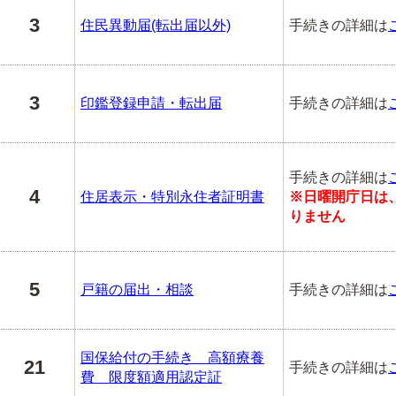
3
住民異動届(転出届以外)
手続きの詳細は
3
印鑑登録申請・転出届
手続きの詳細は
手続きの詳細は
4
住居表示・特別永住者証明書
※日曜開庁日は
りません
5
戸籍の届出・相談
手続きの詳細は
国保給付の手続き 高額療養
21
手続きの詳細は
費 限度額適用認定証