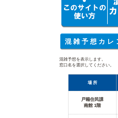
混 雑 予 想 カ レ 
混雑予想を表示します。
窓口名を選択してください。
場 所
戸籍住民課
南館 1階