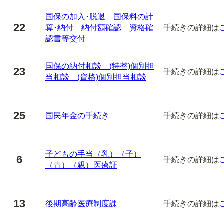
国保の加入･脱退 国保料の計
22
算･納付 納付額確認 資格確
手続きの詳細は
認書等交付
国保の納付相談 (特整)個別担
23
手続きの詳細は
当相談 (資格)個別担当相談
25
国民年金の手続き
手続きの詳細は
子どもの手当（乳）（子）
6
手続きの詳細は
（青）（親）医療証
13
後期高齢医療制度課
手続きの詳細は