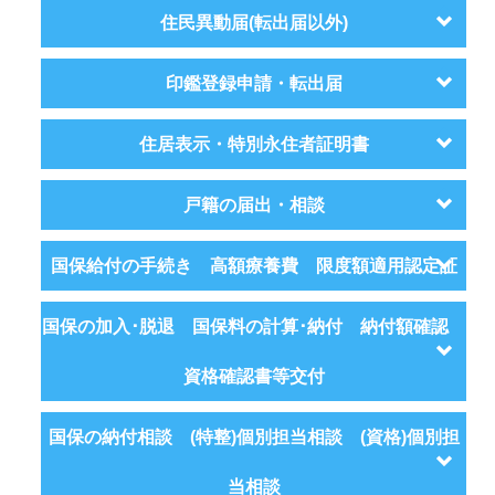
住民異動届(転出届以外)
印鑑登録申請・転出届
住居表示・特別永住者証明書
戸籍の届出・相談
国保給付の手続き 高額療養費 限度額適用認定証
国保の加入･脱退 国保料の計算･納付 納付額確認
資格確認書等交付
国保の納付相談 (特整)個別担当相談 (資格)個別担
当相談