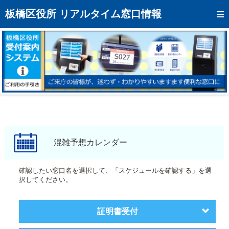
トップページへ
板橋区役所 リアルタイム窓口情報
混雑予想カレンダー
リアルタイム混雑状況
リアルタイム受付番号状況
メール通知登録
お問い合わせ
モバイルサイト
混雑予想カレンダー
アクセス
確認したい窓口名を選択して、「スケジュールを確認する」を選
択してください。
区役所フロアマップ
証明書受付