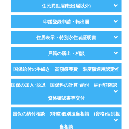
住民異動届(転出届以外)
印鑑登録申請・転出届
住居表示・特別永住者証明書
戸籍の届出・相談
国保給付の手続き 高額療養費 限度額適用認定証
国保の加入･脱退 国保料の計算･納付 納付額確認
資格確認書等交付
国保の納付相談 (特整)個別担当相談 (資格)個別担
当相談