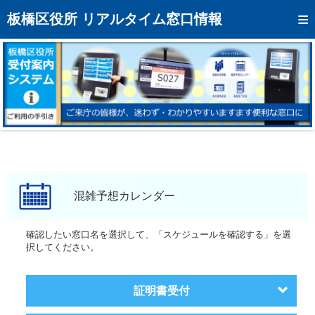
トップページへ
板橋区役所 リアルタイム窓口情報
混雑予想カレンダー
リアルタイム混雑状況
リアルタイム受付番号状況
メール通知登録
お問い合わせ
モバイルサイト
混雑予想カレンダー
アクセス
確認したい窓口名を選択して、「スケジュールを確認する」を選
択してください。
区役所フロアマップ
証明書受付