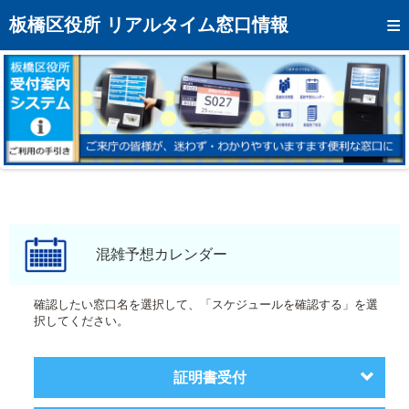
トップページへ
板橋区役所 リアルタイム窓口情報
混雑予想カレンダー
リアルタイム混雑状況
リアルタイム受付番号状況
メール通知登録
お問い合わせ
モバイルサイト
混雑予想カレンダー
アクセス
確認したい窓口名を選択して、「スケジュールを確認する」を選
択してください。
区役所フロアマップ
証明書受付