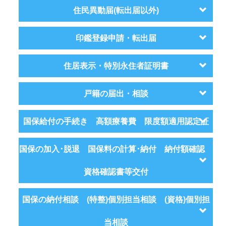
住民異動届(転出届以外)
印鑑登録申請・転出届
住居表示・特別永住者証明書
戸籍の届出・相談
国保給付の手続き 高額療養費 限度額適用認定証
国保の加入･脱退 国保料の計算･納付 納付額確認
資格確認書等交付
国保の納付相談 (特整)個別担当相談 (資格)個別担
当相談