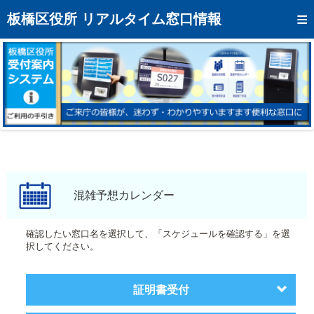
トップページへ
板橋区役所 リアルタイム窓口情報
混雑予想カレンダー
リアルタイム混雑状況
リアルタイム受付番号状況
メール通知登録
お問い合わせ
モバイルサイト
混雑予想カレンダー
アクセス
確認したい窓口名を選択して、「スケジュールを確認する」を選
択してください。
区役所フロアマップ
証明書受付