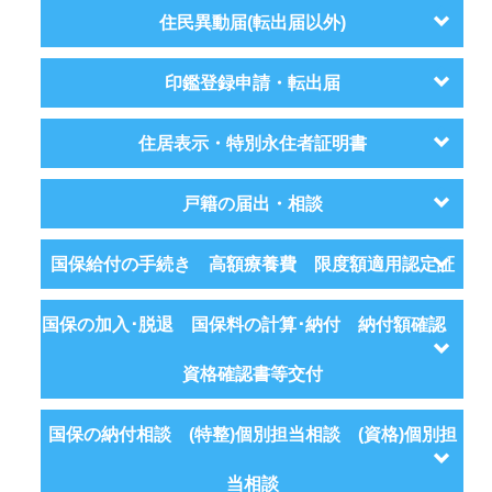
住民異動届(転出届以外)
印鑑登録申請・転出届
住居表示・特別永住者証明書
戸籍の届出・相談
国保給付の手続き 高額療養費 限度額適用認定証
国保の加入･脱退 国保料の計算･納付 納付額確認
資格確認書等交付
国保の納付相談 (特整)個別担当相談 (資格)個別担
当相談