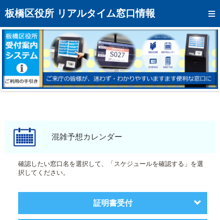
トップページへ
板橋区役所 リアルタイム窓口情報
混雑予想カレンダー
リアルタイム混雑状況
リアルタイム受付番号状況
メール通知登録
お問い合わせ
モバイルサイト
混雑予想カレンダー
アクセス
確認したい窓口名を選択して、「スケジュールを確認する」を選
択してください。
区役所フロアマップ
証明書受付