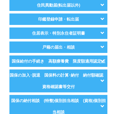
住民異動届(転出届以外)
印鑑登録申請・転出届
住居表示・特別永住者証明書
戸籍の届出・相談
国保給付の手続き 高額療養費 限度額適用認定証
国保の加入･脱退 国保料の計算･納付 納付額確認
資格確認書等交付
国保の納付相談 (特整)個別担当相談 (資格)個別担
当相談