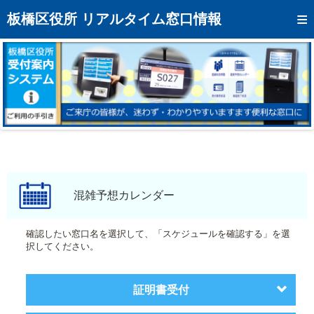
トップページへ
板橋区役所 リアルタイム窓口情報
混雑予想カレンダー
リアルタイム混雑状況
リアルタイム受付番号状況
メール通知登録
お問い合わせ
モバイルサイト
混雑予想カレンダー
アクセス
確認したい窓口名を選択して、「スケジュールを確認する」を選
択してください。
区役所フロアマップ
証明書受付