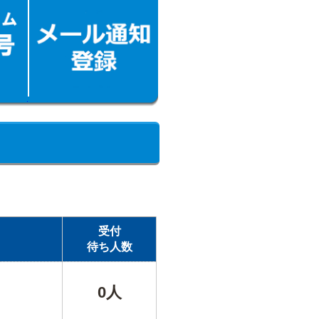
受付
待ち人数
0人