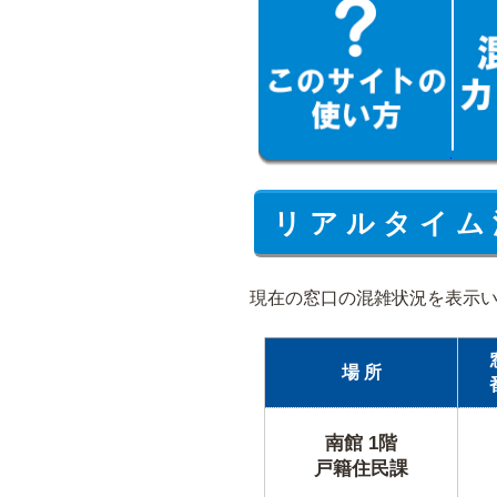
リ ア ル タ イ ム 
現在の窓口の混雑状況を表示
場 所
南館 1階
戸籍住民課