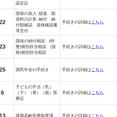
認定証
国保の加入･脱退 国
保料の計算･納付 納
22
手続きの詳細は
こちら
付額確認 資格確認書
等交付
国保の納付相談 (特
23
整)個別担当相談 (資
手続きの詳細は
こちら
格)個別担当相談
25
国民年金の手続き
手続きの詳細は
こちら
子どもの手当（乳）
6
（子）（青）（親）医
手続きの詳細は
こちら
療証
13
後期高齢医療制度課
手続きの詳細は
こちら