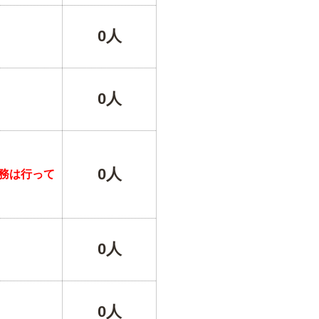
0人
0人
0人
務は行って
0人
0人