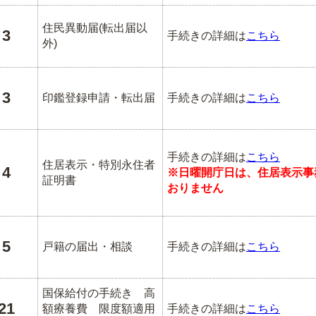
住民異動届(転出届以
3
手続きの詳細は
こちら
外)
3
印鑑登録申請・転出届
手続きの詳細は
こちら
手続きの詳細は
こちら
住居表示・特別永住者
4
※日曜開庁日は、住居表示事
証明書
おりません
5
戸籍の届出・相談
手続きの詳細は
こちら
国保給付の手続き 高
21
額療養費 限度額適用
手続きの詳細は
こちら