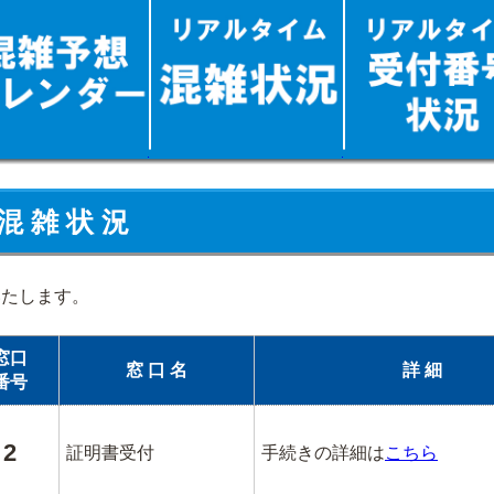
混 雑 状 況
いたします。
窓口
窓 口 名
詳 細
番号
2
証明書受付
手続きの詳細は
こちら