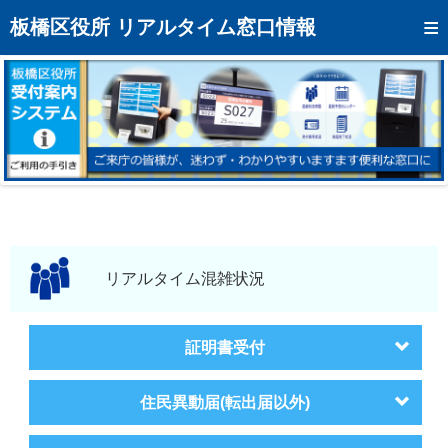
トップページへ
板橋区役所 リアルタイム窓口情報
混雑予想カレンダー
リアルタイム混雑状況
リアルタイム受付番号状況
メール通知登録
お問い合わせ
モバイルサイト
リアルタイム混雑状況
アクセス
証明書受付
区役所フロアマップ
住民異動届(転出届以外)