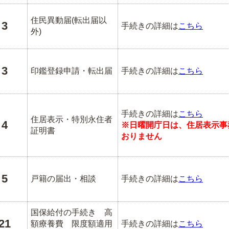
住民異動届(転出届以
3
手続きの詳細は
こちら
外)
3
印鑑登録申請・転出届
手続きの詳細は
こちら
手続きの詳細は
こちら
住居表示・特別永住者
4
※日曜開庁日は、住居表示事
証明書
おりません
5
戸籍の届出・相談
手続きの詳細は
こちら
国保給付の手続き 高
21
額療養費 限度額適用
手続きの詳細は
こちら