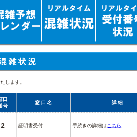
混 雑 状 況
いたします。
窓口
窓 口 名
詳 細
番号
2
証明書受付
手続きの詳細は
こちら