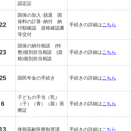
認定証
国保の加入･脱退 国
保料の計算･納付 納
22
手続きの詳細は
こちら
付額確認 資格確認書
等交付
国保の納付相談 (特
23
整)個別担当相談 (資
手続きの詳細は
こちら
格)個別担当相談
25
国民年金の手続き
手続きの詳細は
こちら
子どもの手当（乳）
6
（子）（青）（親）医
手続きの詳細は
こちら
療証
13
後期高齢医療制度課
手続きの詳細は
こちら