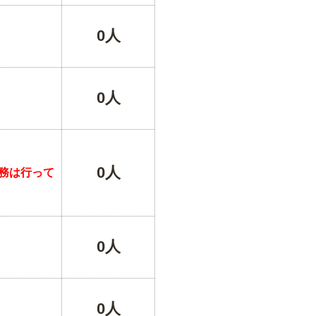
0人
0人
0人
務は行って
0人
0人