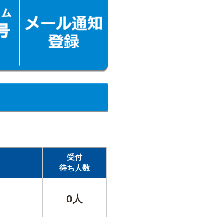
受付
待ち人数
0人