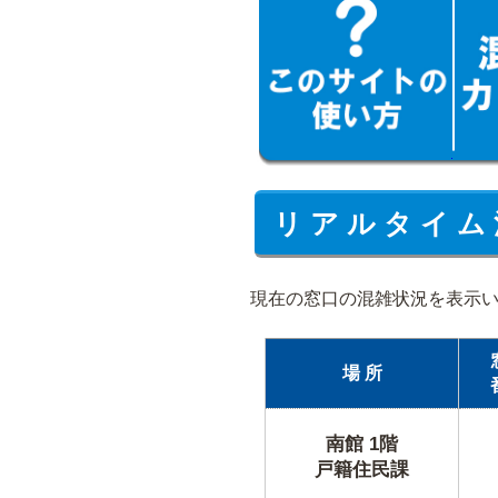
リ ア ル タ イ ム 
現在の窓口の混雑状況を表示
場 所
南館 1階
戸籍住民課