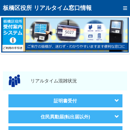
トップページへ
板橋区役所 リアルタイム窓口情報
混雑予想カレンダー
リアルタイム混雑状況
リアルタイム受付番号状況
メール通知登録
お問い合わせ
モバイルサイト
リアルタイム混雑状況
アクセス
証明書受付
区役所フロアマップ
住民異動届(転出届以外)