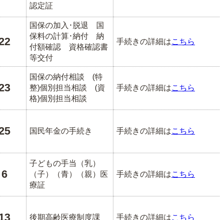
認定証
国保の加入･脱退 国
保料の計算･納付 納
22
手続きの詳細は
こちら
付額確認 資格確認書
等交付
国保の納付相談 (特
23
整)個別担当相談 (資
手続きの詳細は
こちら
格)個別担当相談
25
国民年金の手続き
手続きの詳細は
こちら
子どもの手当（乳）
6
（子）（青）（親）医
手続きの詳細は
こちら
療証
13
後期高齢医療制度課
手続きの詳細は
こちら