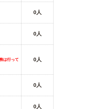
0人
0人
0人
務は行って
0人
0人