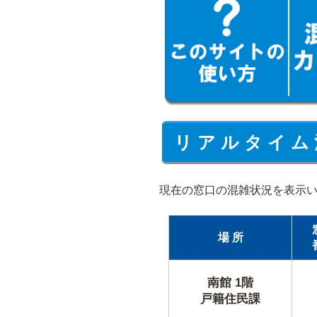
リ ア ル タ イ ム 
現在の窓口の混雑状況を表示
場 所
南館 1階
戸籍住民課