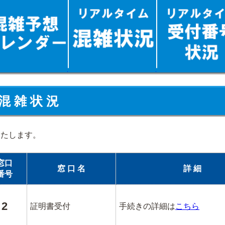
混 雑 状 況
いたします。
窓口
窓 口 名
詳 細
番号
2
証明書受付
手続きの詳細は
こちら