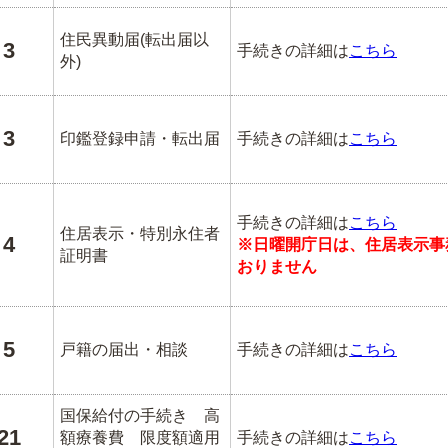
住民異動届(転出届以
3
手続きの詳細は
こちら
外)
3
印鑑登録申請・転出届
手続きの詳細は
こちら
手続きの詳細は
こちら
住居表示・特別永住者
4
※日曜開庁日は、住居表示事
証明書
おりません
5
戸籍の届出・相談
手続きの詳細は
こちら
国保給付の手続き 高
21
額療養費 限度額適用
手続きの詳細は
こちら