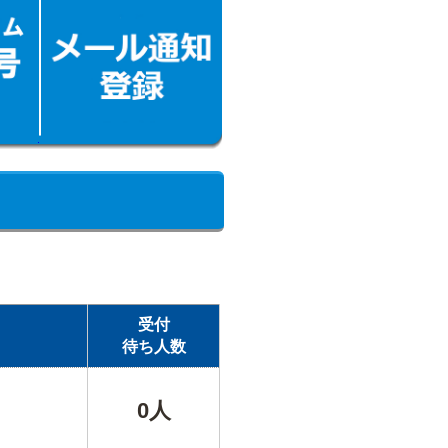
受付
待ち人数
0人