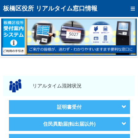
トップページへ
板橋区役所 リアルタイム窓口情報
混雑予想カレンダー
リアルタイム混雑状況
リアルタイム受付番号状況
メール通知登録
お問い合わせ
モバイルサイト
リアルタイム混雑状況
アクセス
証明書受付
区役所フロアマップ
住民異動届(転出届以外)