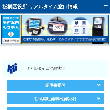
トップページへ
板橋区役所 リアルタイム窓口情報
混雑予想カレンダー
リアルタイム混雑状況
リアルタイム受付番号状況
メール通知登録
お問い合わせ
モバイルサイト
リアルタイム混雑状況
アクセス
証明書受付
区役所フロアマップ
住民異動届(転出届以外)