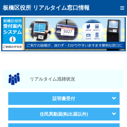
トップページへ
板橋区役所 リアルタイム窓口情報
混雑予想カレンダー
リアルタイム混雑状況
リアルタイム受付番号状況
メール通知登録
お問い合わせ
モバイルサイト
リアルタイム混雑状況
アクセス
証明書受付
区役所フロアマップ
住民異動届(転出届以外)