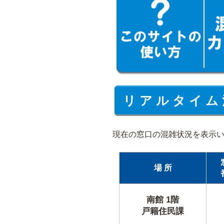
リ ア ル タ イ ム 
現在の窓口の混雑状況を表示
場 所
南館 1階
戸籍住民課