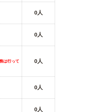
0人
0人
0人
務は行って
0人
0人