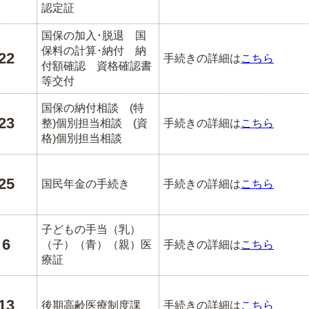
認定証
国保の加入･脱退 国
保料の計算･納付 納
22
手続きの詳細は
こちら
付額確認 資格確認書
等交付
国保の納付相談 (特
23
整)個別担当相談 (資
手続きの詳細は
こちら
格)個別担当相談
25
国民年金の手続き
手続きの詳細は
こちら
子どもの手当（乳）
6
（子）（青）（親）医
手続きの詳細は
こちら
療証
13
後期高齢医療制度課
手続きの詳細は
こちら