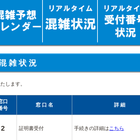
混 雑 状 況
いたします。
窓口
窓 口 名
詳 細
番号
2
証明書受付
手続きの詳細は
こちら