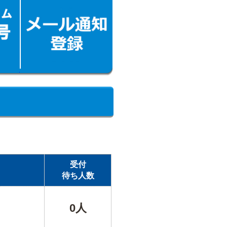
受付
待ち人数
0人