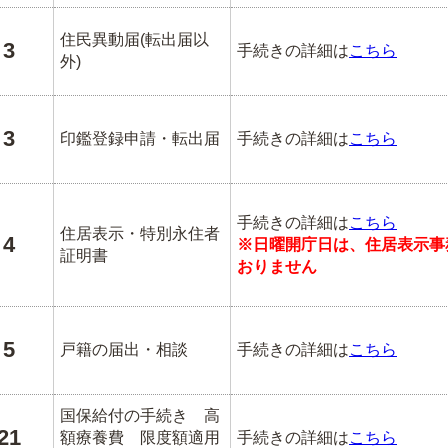
住民異動届(転出届以
3
手続きの詳細は
こちら
外)
3
印鑑登録申請・転出届
手続きの詳細は
こちら
手続きの詳細は
こちら
住居表示・特別永住者
4
※日曜開庁日は、住居表示事
証明書
おりません
5
戸籍の届出・相談
手続きの詳細は
こちら
国保給付の手続き 高
21
額療養費 限度額適用
手続きの詳細は
こちら