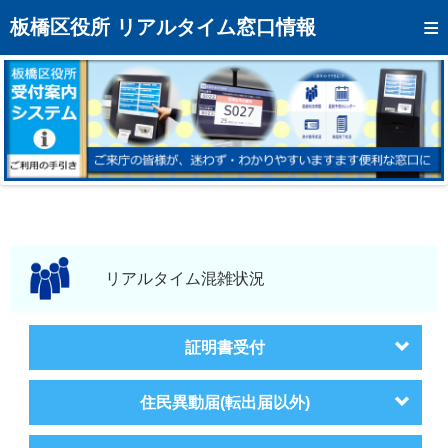
トップページへ
板橋区役所 リアルタイム窓口情報
混雑予想カレンダー
リアルタイム混雑状況
リアルタイム受付番号状況
メール通知登録
お問い合わせ
モバイルサイト
リアルタイム混雑状況
アクセス
証明書受付
区役所フロアマップ
住民異動届(転出届以外)