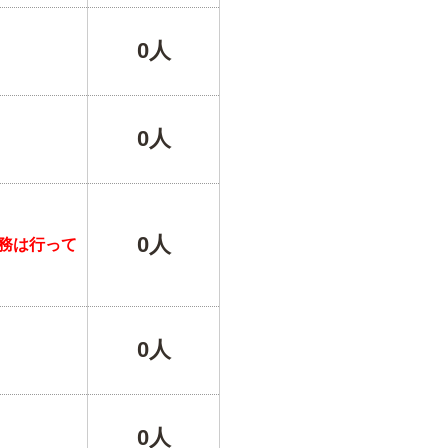
0人
0人
0人
務は行って
0人
0人