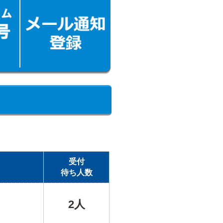
受付
待ち人数
2人