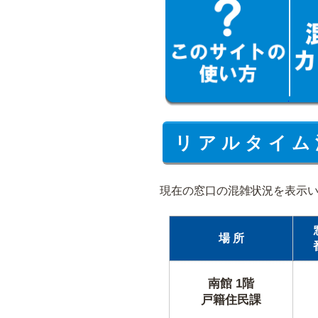
リ ア ル タ イ ム 
現在の窓口の混雑状況を表示
場 所
南館 1階
戸籍住民課