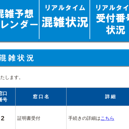
混 雑 状 況
いたします。
窓口
窓 口 名
詳 細
番号
2
証明書受付
手続きの詳細は
こちら