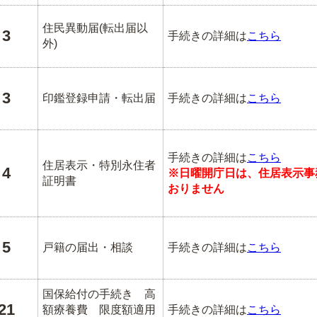
住民異動届(転出届以
3
手続きの詳細は
こちら
外)
3
印鑑登録申請・転出届
手続きの詳細は
こちら
手続きの詳細は
こちら
住居表示・特別永住者
4
※日曜開庁日は、住居表示事
証明書
おりません
5
戸籍の届出・相談
手続きの詳細は
こちら
国保給付の手続き 高
21
額療養費 限度額適用
手続きの詳細は
こちら