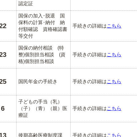
認定証
国保の加入･脱退 国
保料の計算･納付 納
22
手続きの詳細は
こちら
付額確認 資格確認書
等交付
国保の納付相談 (特
23
整)個別担当相談 (資
手続きの詳細は
こちら
格)個別担当相談
25
国民年金の手続き
手続きの詳細は
こちら
子どもの手当（乳）
6
（子）（青）（親）医
手続きの詳細は
こちら
療証
13
後期高齢医療制度課
手続きの詳細は
こちら