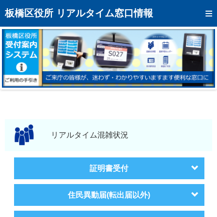
トップページへ
板橋区役所 リアルタイム窓口情報
混雑予想カレンダー
リアルタイム混雑状況
リアルタイム受付番号状況
メール通知登録
お問い合わせ
モバイルサイト
リアルタイム混雑状況
アクセス
証明書受付
区役所フロアマップ
住民異動届(転出届以外)